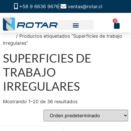
+56 9 6636 9676
ventas@rotar.cl
0
Inicio
/ Productos etiquetados “Superficies de trabajo
CATALOGO DE PRODUCTOS
SOLUCIONES INDUSTRIALES
NUESTRA TIENDA FÍSICA
Irregulares”
SUPERFICIES DE
TRABAJO
IRREGULARES
Mostrando 1–20 de 36 resultados