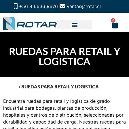
+56 9 6636 9676
ventas@rotar.cl
0
CATALOGO DE PRODUCTOS
SOLUCIONES INDUSTRIALES
NUESTRA TIENDA FÍSICA
RUEDAS PARA RETAIL Y
LOGISTICA
INICIO
/ RUEDAS PARA RETAIL Y LOGISTICA
Encuentra ruedas para retail y logistica de grado
industrial para bodegas, plantas de producción,
hospitales y centros de distribución, seleccionadas por
durabilidad y capacidad de carga. Nuestras ruedas para
retail y logistica están disponibles en poliuretano,