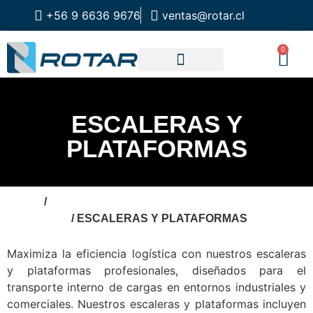
+56 9 6636 9676
ventas@rotar.cl
0
CATALOGO DE PRODUCTOS
SOLUCIONES INDUSTRIALES
NUESTRA TIENDA FÍSICA
ESCALERAS Y
PLATAFORMAS
INICIO
/
EQUIPAMIENTO PARA
LOGISTICA
/ ESCALERAS Y PLATAFORMAS
Maximiza la eficiencia logística con nuestros escaleras
y plataformas profesionales, diseñados para el
transporte interno de cargas en entornos industriales y
comerciales. Nuestros escaleras y plataformas incluyen