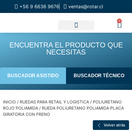
+56 9 6636 9676
ventas@rotar.cl
0
CATALOGO DE PRODUCTOS
SOLUCIONES INDUSTRIALES
NUESTRA TIENDA FÍSICA
ENCUENTRA EL PRODUCTO QUE
NECESITAS
BUSCADOR ASISTIDO
BUSCADOR TÉCNICO
INICIO
/
RUEDAS PARA RETAIL Y LOGISTICA
/
POLIURETANO
ROJO POLIAMIDA
/ RUEDA POLIURETANO POLIAMIDA PLACA
GIRATORIA CON FRENO
Volver atrás