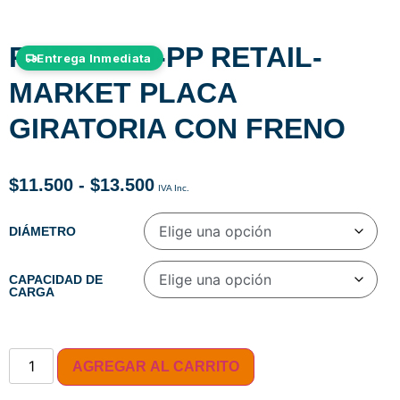
RUEDA PU-PP RETAIL-
Entrega Inmediata
MARKET PLACA
GIRATORIA CON FRENO
$
11.500
-
$
13.500
DIÁMETRO
CAPACIDAD DE
CARGA
AGREGAR AL CARRITO