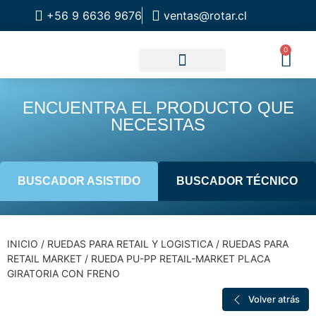
+56 9 6636 9676
ventas@rotar.cl
0
CATALOGO DE PRODUCTOS
SOLUCIONES INDUSTRIALES
NUESTRA TIENDA FÍSICA
ENCUENTRA EL PRODUCTO QUE
NECESITAS
BUSCADOR ASISTIDO
BUSCADOR TÉCNICO
INICIO
/
RUEDAS PARA RETAIL Y LOGISTICA
/
RUEDAS PARA
RETAIL MARKET
/ RUEDA PU-PP RETAIL-MARKET PLACA
GIRATORIA CON FRENO
Volver atrás