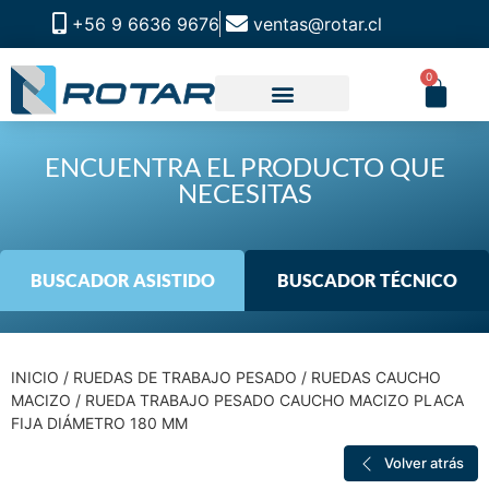
+56 9 6636 9676
ventas@rotar.cl
0
CATALOGO DE PRODUCTOS
SOLUCIONES INDUSTRIALES
NUESTRA TIENDA FÍSICA
ENCUENTRA EL PRODUCTO QUE
NECESITAS
BUSCADOR ASISTIDO
BUSCADOR TÉCNICO
INICIO
/
RUEDAS DE TRABAJO PESADO
/
RUEDAS CAUCHO
MACIZO
/ RUEDA TRABAJO PESADO CAUCHO MACIZO PLACA
FIJA DIÁMETRO 180 MM
Volver atrás