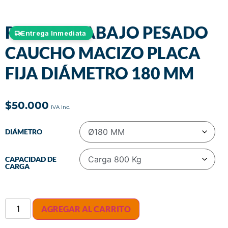
RUEDA TRABAJO PESADO
Entrega Inmediata
CAUCHO MACIZO PLACA
FIJA DIÁMETRO 180 MM
$
50.000
DIÁMETRO
CAPACIDAD DE
CARGA
AGREGAR AL CARRITO