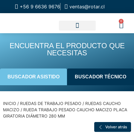
+56 9 6636 9676
ventas@rotar.cl
0
CATALOGO DE PRODUCTOS
SOLUCIONES INDUSTRIALES
NUESTRA TIENDA FÍSICA
ENCUENTRA EL PRODUCTO QUE
NECESITAS
BUSCADOR ASISTIDO
BUSCADOR TÉCNICO
INICIO
/
RUEDAS DE TRABAJO PESADO
/
RUEDAS CAUCHO
MACIZO
/ RUEDA TRABAJO PESADO CAUCHO MACIZO PLACA
GIRATORIA DIÁMETRO 280 MM
Volver atrás