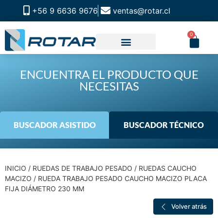
+56 9 6636 9676
ventas@rotar.cl
0
CATALOGO DE PRODUCTOS
SOLUCIONES INDUSTRIALES
NUESTRA TIENDA FÍSICA
ENCUENTRA EL PRODUCTO QUE
NECESITAS
BUSCADOR ASISTIDO
BUSCADOR TÉCNICO
INICIO
/
RUEDAS DE TRABAJO PESADO
/
RUEDAS CAUCHO
MACIZO
/ RUEDA TRABAJO PESADO CAUCHO MACIZO PLACA
FIJA DIÁMETRO 230 MM
Volver atrás