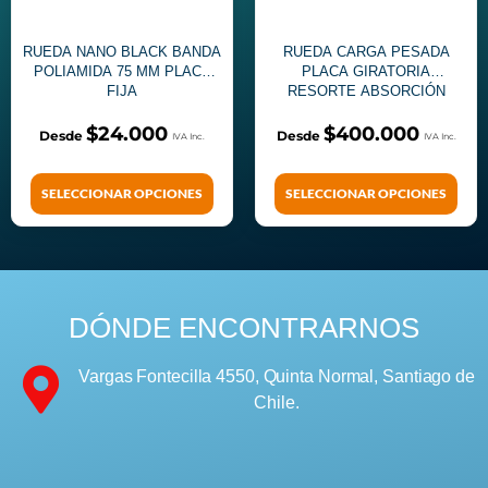
RUEDA NANO BLACK BANDA
RUEDA CARGA PESADA
POLIAMIDA 75 MM PLACA
PLACA GIRATORIA
FIJA
RESORTE ABSORCIÓN
DIÁMETRO 200 MM CARGA
1000 KG
$
24.000
$
400.000
SELECCIONAR OPCIONES
SELECCIONAR OPCIONES
DÓNDE ENCONTRARNOS
Vargas Fontecilla 4550, Quinta Normal, Santiago de
Chile.