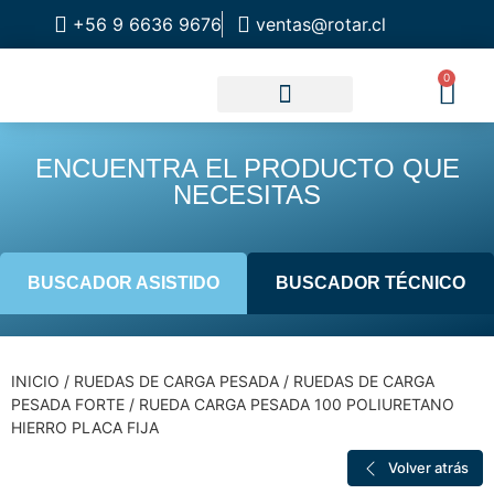
+56 9 6636 9676
ventas@rotar.cl
0
CATALOGO DE PRODUCTOS
SOLUCIONES INDUSTRIALES
NUESTRA TIENDA FÍSICA
ENCUENTRA EL PRODUCTO QUE
NECESITAS
BUSCADOR ASISTIDO
BUSCADOR TÉCNICO
INICIO
/
RUEDAS DE CARGA PESADA
/
RUEDAS DE CARGA
PESADA FORTE
/ RUEDA CARGA PESADA 100 POLIURETANO
HIERRO PLACA FIJA
Volver atrás