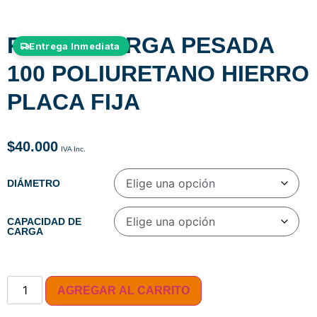
RUEDA CARGA PESADA
Entrega Inmediata
100 POLIURETANO HIERRO
PLACA FIJA
$
40.000
DIÁMETRO
CAPACIDAD DE
CARGA
AGREGAR AL CARRITO