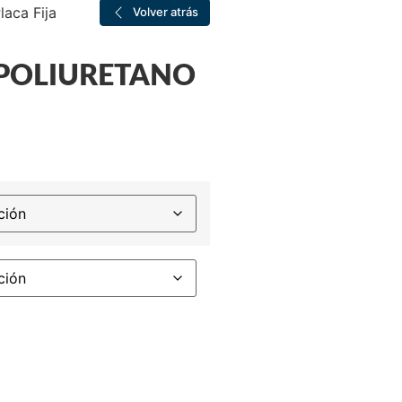
aca Fija
Volver atrás
 POLIURETANO