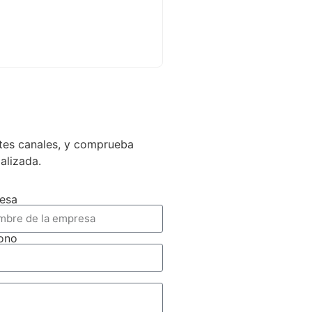
ntes canales, y comprueba
ializada.
esa
fono