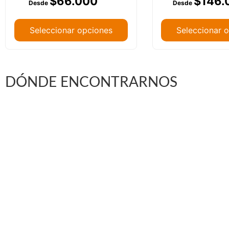
$
66.000
$
146.
Seleccionar opciones
Seleccionar 
DÓNDE ENCONTRARNOS
Vargas Fontecilla 4550, Quinta Normal, Santiago 