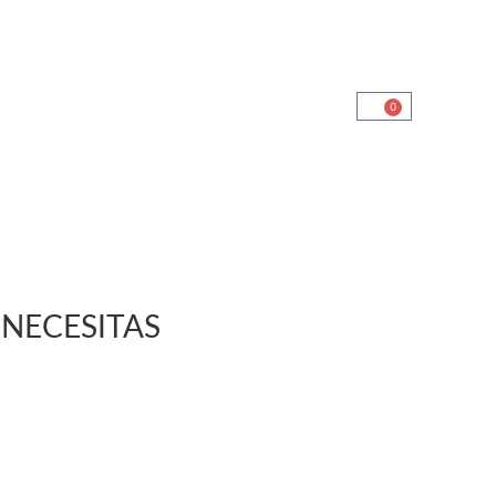
+56 9 6636 9676
0
Inicio
Ruedas
Logística
Catalogo de Productos
Soluciones Industriales
uestra Tienda Física
Contacto
NECESITAS