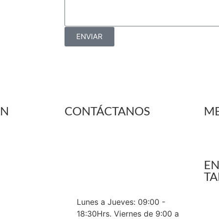
ENVIAR
ÓN
CONTÁCTANOS
ME
+56 9 6636 9676
NDICIONES
+56 9 4254 2774
E
GENERALES Y
ventas@rotar.cl
TA
Vargas Fontecilla 4550, Quinta
RIVACIDAD
Normal, Santiago de Chile.
Lunes a Jueves: 09:00 -
RA TIENDA
18:30Hrs. Viernes de 9:00 a