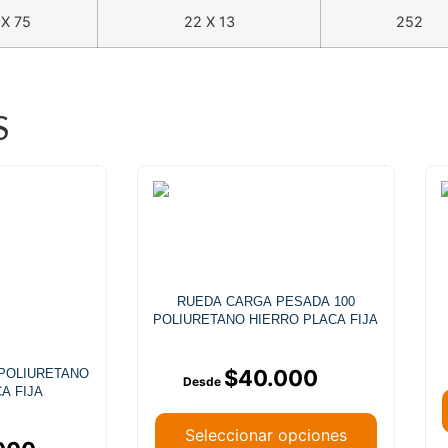
 X 75
22 X 13
252
S
RUEDA CARGA PESADA 100
POLIURETANO HIERRO PLACA FIJA
$
40.000
 POLIURETANO
A FIJA
Seleccionar opciones