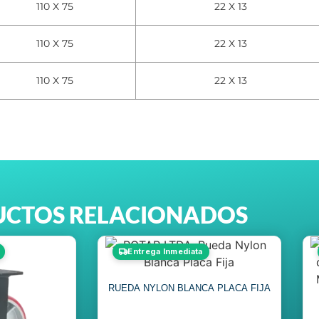
110 X 75
22 X 13
110 X 75
22 X 13
110 X 75
22 X 13
CTOS RELACIONADOS
Entrega Inmediata
RUEDA NYLON BLANCA PLACA FIJA