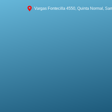
Vargas Fontecilla 4550, Quinta Normal, San