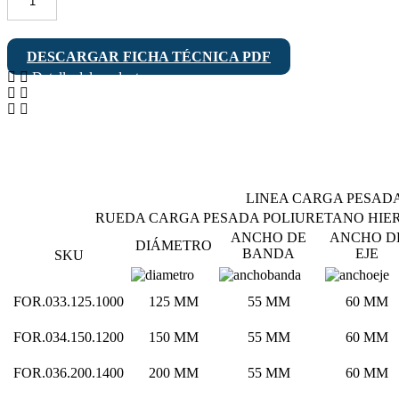
Rueda
FORTE
1200
Poliuretano
DESCARGAR FICHA TÉCNICA PDF
Hierro
Detalle del producto
Placa
Aplicaciones recomendadas
Giratoria
Condiciones ambientales de uso
cantidad
LINEA CARGA PESAD
RUEDA CARGA PESADA POLIURETANO HIER
ANCHO DE
ANCHO D
DIÁMETRO
BANDA
EJE
SKU
FOR.033.125.1000
125 MM
55 MM
60 MM
FOR.034.150.1200
150 MM
55 MM
60 MM
FOR.036.200.1400
200 MM
55 MM
60 MM