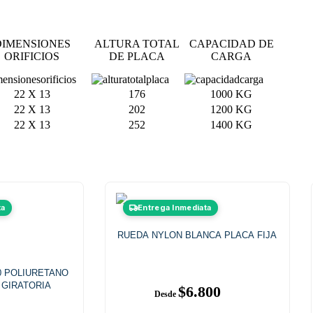
DIMENSIONES
ALTURA TOTAL
CAPACIDAD DE
ORIFICIOS
DE PLACA
CARGA
22 X 13
176
1000 KG
22 X 13
202
1200 KG
22 X 13
252
1400 KG
te
Este
ta
Entrega Inmediata
oducto
producto
ene
tiene
ltiples
RUEDA NYLON BLANCA PLACA FIJA
múltiples
riantes.
variantes.
as
Las
0 POLIURETANO
ciones
opciones
 GIRATORIA
se
$
6.800
ueden
pueden
egir
elegir