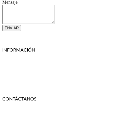
Mensaje
ENVIAR
Linkedin
Facebook-square
Instagram
Whatsapp
INFORMACIÓN
NOSOTROS
TÉRMINOS Y CONDICIONES
CONDICIONES GENERALES Y GARANTÍAS
POLÍTICAS DE PRIVACIDAD
CONTACTO
CONOCE NUESTRA TIENDA FISICA
CONTÁCTANOS
+56 9 6636 9676
+56 9 4254 2774
ventas@rotar.cl
Vargas Fontecilla 4550, Quinta Normal, Santiago de Chile.