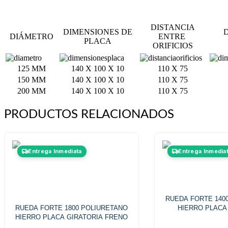
DISTANCIA
DIMENSIONES DE
DIÁMETRO
ENTRE
PLACA
ORIFICIOS
125 MM
140 X 100 X 10
110 X 75
150 MM
140 X 100 X 10
110 X 75
200 MM
140 X 100 X 10
110 X 75
PRODUCTOS RELACIONADOS
Este
Es
Entrega Inmediata
Entrega Inmedia
producto
pr
tiene
ti
múltiples
mú
variantes.
va
Las
L
opciones
RUEDA FORTE 140
op
RUEDA FORTE 1800 POLIURETANO
se
HIERRO PLACA
se
HIERRO PLACA GIRATORIA FRENO
pueden
p
elegir
el