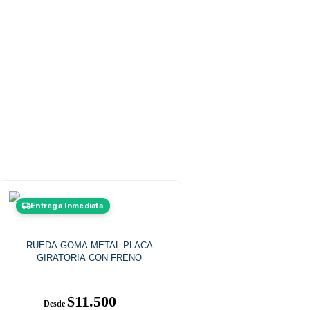
Este
Entrega Inmediata
producto
tiene
múltiples
RUEDA GOMA METAL PLACA
variantes.
GIRATORIA CON FRENO
Las
opciones
se
pueden
$
11.500
elegir