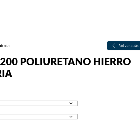
toria
Volver atrás
1200 POLIURETANO HIERRO
RIA