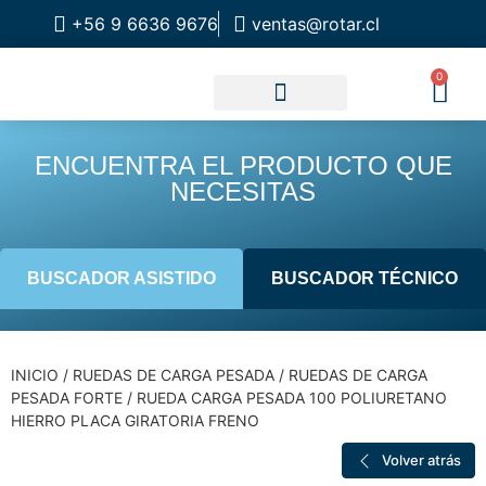
+56 9 6636 9676
ventas@rotar.cl
0
CATALOGO DE PRODUCTOS
SOLUCIONES INDUSTRIALES
NUESTRA TIENDA FÍSICA
ENCUENTRA EL PRODUCTO QUE
NECESITAS
BUSCADOR ASISTIDO
BUSCADOR TÉCNICO
INICIO
/
RUEDAS DE CARGA PESADA
/
RUEDAS DE CARGA
PESADA FORTE
/ RUEDA CARGA PESADA 100 POLIURETANO
HIERRO PLACA GIRATORIA FRENO
Volver atrás