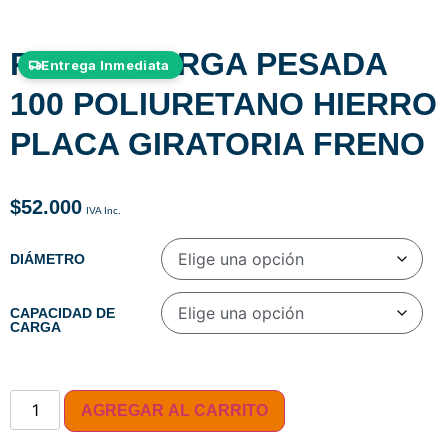
RUEDA CARGA PESADA
Entrega Inmediata
100 POLIURETANO HIERRO
PLACA GIRATORIA FRENO
$
52.000
DIÁMETRO
CAPACIDAD DE
CARGA
AGREGAR AL CARRITO