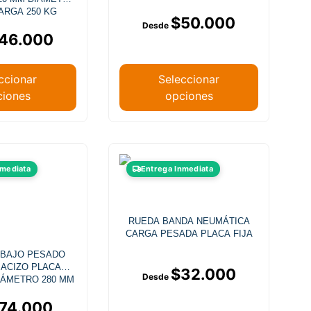
pueden
pueden
ARGA 250 KG
$
50.000
elegir
elegir
46.000
en
en
la
la
página
página
ccionar
Seleccionar
de
de
ciones
opciones
producto
producto
Este
Este
nmediata
Entrega Inmediata
producto
producto
tiene
tiene
múltiples
múltiples
RUEDA BANDA NEUMÁTICA
variantes.
variantes.
CARGA PESADA PLACA FIJA
Las
Las
ABAJO PESADO
opciones
opciones
ACIZO PLACA
$
32.000
se
se
IÁMETRO 280 MM
pueden
pueden
74.000