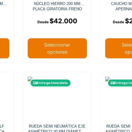
opciones
MM
NÚCLEO HIERRO 200 MM
CAUCHO M
se
PLACA GIRATORIA FRENO
APERNA
pueden
$
42.000
$
elegir
en
la
página
Seleccionar
Sele
de
opciones
op
producto
Este
Entrega Inmediata
Entrega I
producto
tiene
múltiples
.
variantes.
Las
opciones
LF
RUEDA SEMI NEUMÁTICA EJE
RUEDA SEMI
se
CA
ASIMÉTRICO 20 MM DIÁMETRO
ASIMÉTRICO 