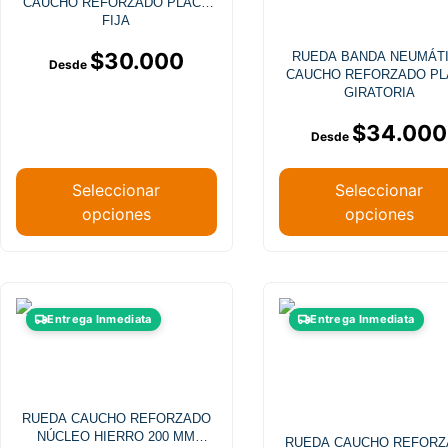
CAUCHO REFORZADO PLACA
Las
Las
FIJA
opciones
opciones
$
30.000
RUEDA BANDA NEUMÁT
se
se
CAUCHO REFORZADO PL
pueden
pueden
GIRATORIA
elegir
elegir
$
34.000
en
en
la
la
página
página
Seleccionar
Seleccionar
de
de
opciones
opciones
producto
producto
Este
Este
Entrega Inmediata
Entrega Inmediata
producto
producto
tiene
tiene
múltiples
múltiples
variantes.
variantes
RUEDA CAUCHO REFORZADO
Las
Las
NÚCLEO HIERRO 200 MM
RUEDA CAUCHO REFOR