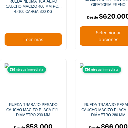
RUEDA NEUMÁTICA AERO
pueden
GIRATORIA FRENO
CAUCHO MACIZO 400 MM PCB
elegir
4×100 CARGA 800 KG
$
620.00
en
la
página
Seleccionar
de
Leer más
opciones
producto
Este
Este
Entrega Inmediata
Entrega Inmediata
producto
producto
tiene
tiene
múltiples
múltiples
variantes.
variantes
Las
Las
RUEDA TRABAJO PESADO
RUEDA TRABAJO PESA
opciones
opciones
CAUCHO MACIZO PLACA FIJA
CAUCHO MACIZO PLACA 
se
se
DIÁMETRO 230 MM
DIÁMETRO 280 MM
pueden
pueden
$
58.000
$
66.000