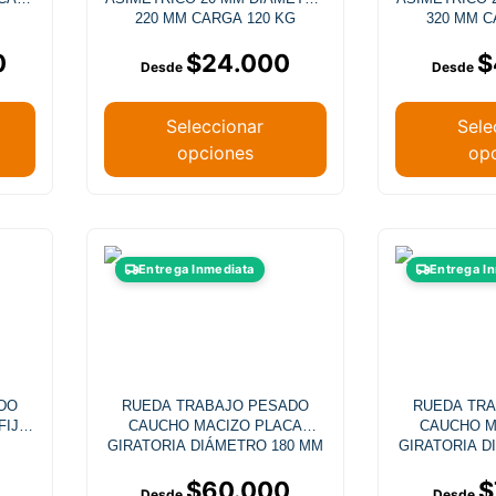
pueden
220 MM CARGA 120 KG
320 MM C
elegir
0
$
24.000
$
en
la
página
Seleccionar
Sele
de
opciones
op
producto
Este
Entrega Inmediata
Entrega I
producto
tiene
múltiples
.
variantes.
Las
DO
RUEDA TRABAJO PESADO
RUEDA TR
opciones
FIJA
CAUCHO MACIZO PLACA
CAUCHO M
se
GIRATORIA DIÁMETRO 180 MM
GIRATORIA D
pueden
$
60.000
$