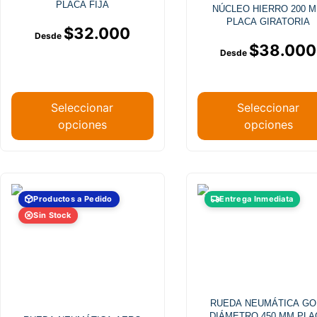
opciones
opciones
PLACA FIJA
NÚCLEO HIERRO 200 
se
se
PLACA GIRATORIA
$
32.000
pueden
pueden
$
38.000
elegir
elegir
en
en
la
la
página
página
Seleccionar
Seleccionar
de
de
opciones
opciones
producto
producto
Este
Productos a Pedido
Entrega Inmediata
producto
Sin Stock
tiene
múltiples
variantes
Las
opciones
RUEDA NEUMÁTICA GO
se
DIÁMETRO 450 MM PLA