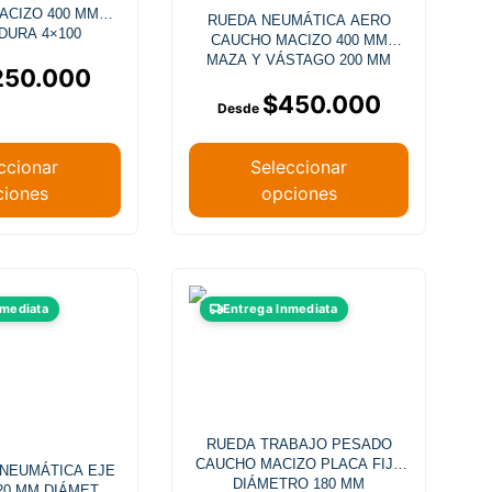
opciones
opciones
ACIZO 400 MM
RUEDA NEUMÁTICA AERO
se
se
DURA 4×100
CAUCHO MACIZO 400 MM
pueden
pueden
MAZA Y VÁSTAGO 200 MM
250.000
elegir
elegir
$
450.000
en
en
la
la
página
página
ccionar
Seleccionar
de
de
ciones
opciones
producto
producto
Este
Este
nmediata
Entrega Inmediata
producto
producto
tiene
tiene
múltiples
múltiples
variantes.
variantes.
Las
Las
RUEDA TRABAJO PESADO
opciones
opciones
CAUCHO MACIZO PLACA FIJA
 NEUMÁTICA EJE
se
se
DIÁMETRO 180 MM
20 MM DIÁMETRO