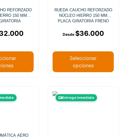
Las
Las
CHO REFORZADO
RUEDA CAUCHO REFORZADO
opciones
opciones
IERRO 150 MM
NÚCLEO HIERRO 150 MM
se
se
GIRATORIA
PLACA GIRATORIA FRENO
pueden
pueden
32.000
$
36.000
elegir
elegir
en
en
la
la
página
página
ccionar
Seleccionar
de
de
ciones
opciones
producto
producto
Este
Este
nmediata
Entrega Inmediata
producto
producto
tiene
tiene
múltiples
múltiples
variantes.
variantes.
Las
Las
UMÁTICA AERO