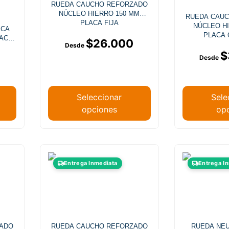
RUEDA CAUCHO REFORZADO
Las
NÚCLEO HIERRO 150 MM
RUEDA CAU
opciones
PLACA FIJA
NÚCLEO H
ICA
se
PLACA 
ACA
$
26.000
pueden
$
elegir
en
la
página
Seleccionar
Sele
de
opciones
op
producto
Este
Entrega Inmediata
Entrega I
producto
tiene
múltiples
.
variantes.
Las
ZADO
RUEDA CAUCHO REFORZADO
RUEDA NE