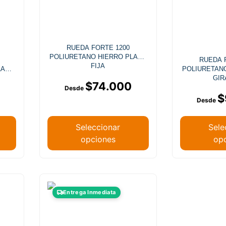
RUEDA FORTE 1200
POLIURETANO HIERRO PLACA
RUEDA 
FIJA
LACA
POLIURETAN
GIR
$
74.000
$
Seleccionar
Sele
opciones
op
Entrega Inmediata