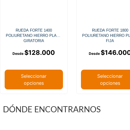
RUEDA FORTE 1400
RUEDA FORTE 1800
POLIURETANO HIERRO PLACA
POLIURETANO HIERRO P
GIRATORIA
FIJA
$
128.000
$
146.00
Seleccionar
Seleccionar
opciones
opciones
DÓNDE ENCONTRARNOS
Vargas Fontecilla 4550, Quinta Normal, Santiago 