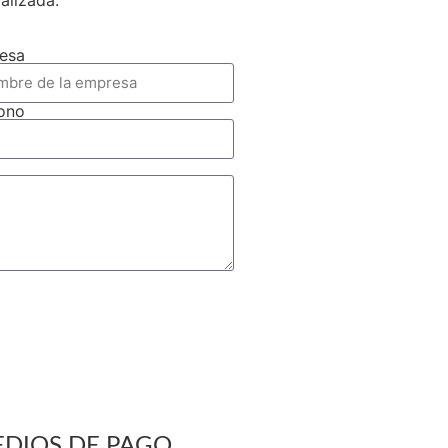
ializada.
esa
fono
DIOS DE PAGO