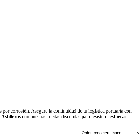
+56 9 4254 2774
ventas@rotar.cl
 por corrosión. Asegura la continuidad de tu logística portuaria con
y
Astilleros
con nuestras ruedas diseñadas para resistir el esfuerzo