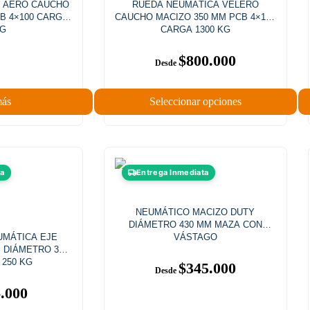
 AERO CAUCHO
RUEDA NEUMÁTICA VELERO
B 4×100 CARGA
CAUCHO MACIZO 350 MM PCB 4×125
KG
CARGA 1300 KG
$
800.000
más
Seleccionar opciones
ta
Entrega Inmediata
NEUMÁTICO MACIZO DUTY
DIÁMETRO 430 MM MAZA CON
UMÁTICA EJE
VÁSTAGO
 DIÁMETRO 320
250 KG
$
345.000
.000