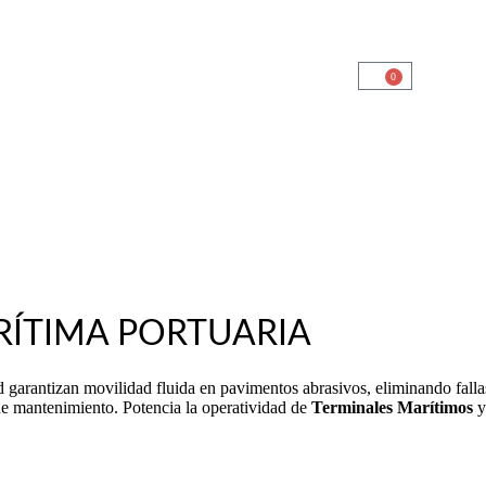
+56 9 6636 9676
0
Inicio
Ruedas
Logística
Catalogo de Productos
Soluciones Industriales
Nuestra Tienda Física
Contacto
RÍTIMA PORTUARIA
 garantizan movilidad fluida en pavimentos abrasivos, eliminando fallas
e mantenimiento. Potencia la operatividad de
Terminales Marítimos