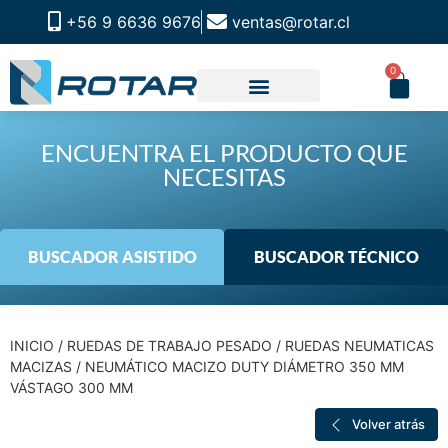
+56 9 6636 9676
ventas@rotar.cl
0
CATALOGO DE PRODUCTOS
SOLUCIONES INDUSTRIALES
NUESTRA TIENDA FÍSICA
ENCUENTRA EL PRODUCTO QUE
NECESITAS
BUSCADOR ASISTIDO
BUSCADOR TÉCNICO
INICIO
/
RUEDAS DE TRABAJO PESADO
/
RUEDAS NEUMATICAS
MACIZAS
/ NEUMÁTICO MACIZO DUTY DIÁMETRO 350 MM
VÁSTAGO 300 MM
Volver atrás