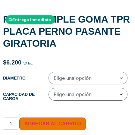
RUEDA SIMPLE GOMA TPR
Entrega Inmediata
PLACA PERNO PASANTE
GIRATORIA
$
6.200
DIÁMETRO
CAPACIDAD DE
CARGA
AGREGAR AL CARRITO