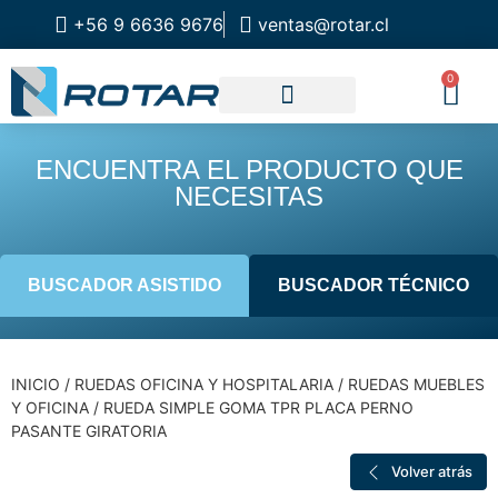
+56 9 6636 9676
ventas@rotar.cl
0
CATALOGO DE PRODUCTOS
SOLUCIONES INDUSTRIALES
NUESTRA TIENDA FÍSICA
ENCUENTRA EL PRODUCTO QUE
NECESITAS
BUSCADOR ASISTIDO
BUSCADOR TÉCNICO
INICIO
/
RUEDAS OFICINA Y HOSPITALARIA
/
RUEDAS MUEBLES
Y OFICINA
/ RUEDA SIMPLE GOMA TPR PLACA PERNO
PASANTE GIRATORIA
Volver atrás