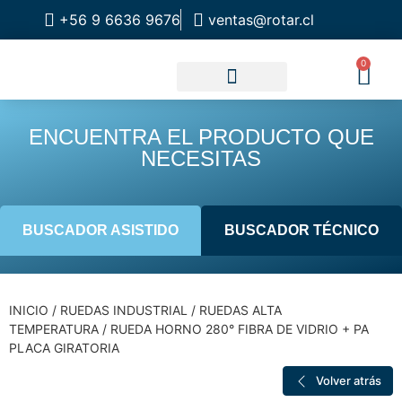
+56 9 6636 9676
ventas@rotar.cl
0
CATALOGO DE PRODUCTOS
SOLUCIONES INDUSTRIALES
NUESTRA TIENDA FÍSICA
ENCUENTRA EL PRODUCTO QUE
NECESITAS
BUSCADOR ASISTIDO
BUSCADOR TÉCNICO
INICIO
/
RUEDAS INDUSTRIAL
/
RUEDAS ALTA
TEMPERATURA
/ RUEDA HORNO 280° FIBRA DE VIDRIO + PA
PLACA GIRATORIA
Volver atrás