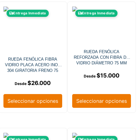
Entrega Inmediata
Entrega Inmediata
RUEDA FENÓLICA
REFORZADA CON FIBRA DE
RUEDA FENÓLICA FIBRA
VIDRIO DIÁMETRO 75 MM
VIDRIO PLACA ACERO INOX
CARGA 100 KG PLACA FIJA
304 GIRATORIA FRENO 75
ACERO INOX 304
$
15.000
MM
$
26.000
Seleccionar opciones
Seleccionar opciones
Entrega Inmediata
Entrega Inmediata