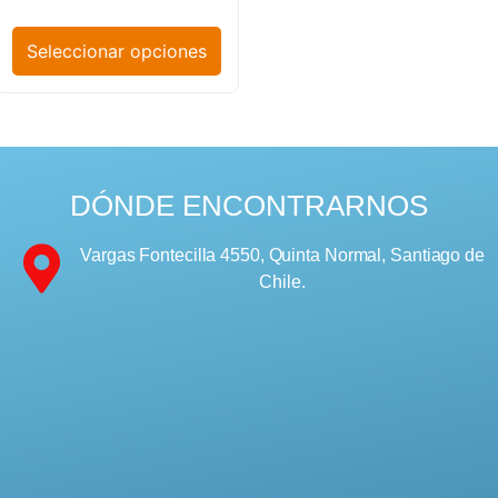
Seleccionar opciones
DÓNDE ENCONTRARNOS
Vargas Fontecilla 4550, Quinta Normal, Santiago de
Chile.