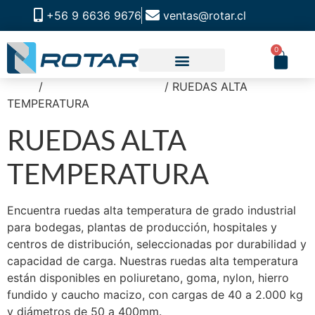
+56 9 6636 9676
ventas@rotar.cl
0
Inicio
/
RUEDAS INDUSTRIAL
/ RUEDAS ALTA
CATALOGO DE PRODUCTOS
SOLUCIONES INDUSTRIALES
NUESTRA TIENDA FÍSICA
TEMPERATURA
RUEDAS ALTA
TEMPERATURA
Encuentra ruedas alta temperatura de grado industrial
para bodegas, plantas de producción, hospitales y
centros de distribución, seleccionadas por durabilidad y
capacidad de carga. Nuestras ruedas alta temperatura
están disponibles en poliuretano, goma, nylon, hierro
fundido y caucho macizo, con cargas de 40 a 2.000 kg
y diámetros de 50 a 400mm.