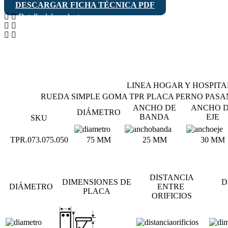
DESCARGAR FICHA TÉCNICA PDF
TPR
Perno
Detalle del producto
Pasante
Aplicaciones recomendadas
Giratoria
Condiciones ambientales de uso
con
Freno
cantidad
LINEA HOGAR Y HOSPITA
RUEDA SIMPLE GOMA TPR PLACA PERNO PASA
ANCHO DE
ANCHO 
DIÁMETRO
BANDA
EJE
SKU
TPR.073.075.050
75 MM
25 MM
30 MM
DISTANCIA
DIMENSIONES DE
D
DIÁMETRO
ENTRE
PLACA
ORIFICIOS