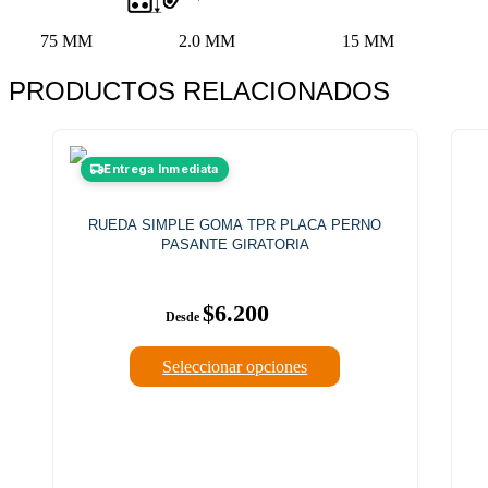
75 MM
2.0 MM
15 MM
PRODUCTOS RELACIONADOS
Este
Entrega Inmediata
producto
tiene
múltiples
RUEDA SIMPLE GOMA TPR PLACA PERNO
variantes.
PASANTE GIRATORIA
Las
opciones
se
$
6.200
pueden
elegir
en
Seleccionar opciones
la
página
de
producto