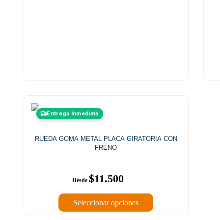
Este
Entrega Inmediata
producto
tiene
múltiples
RUEDA GOMA METAL PLACA GIRATORIA CON
variantes.
FRENO
Las
opciones
se
$
11.500
pueden
elegir
en
Seleccionar opciones
la
página