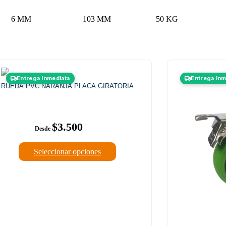
6 MM
103 MM
50 KG
Este
Entrega Inmediata
Entrega Inm
producto
RUEDA PVC NARANJA PLACA GIRATORIA
tiene
múltiples
variantes.
Las
$
3.500
opciones
se
pueden
Seleccionar opciones
elegir
en
la
página
de
producto