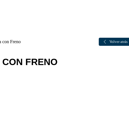
a con Freno
Volver atrás
A CON FRENO