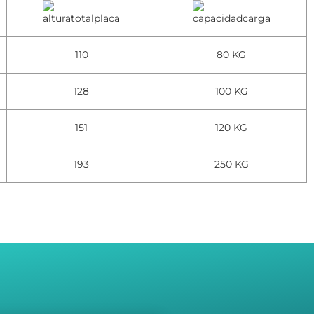
110
80 KG
128
100 KG
151
120 KG
193
250 KG