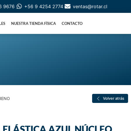
6 9676
+56 9 4254 2774
ventas@rotar.cl
LES
NUESTRA TIENDA FÍSICA
CONTACTO
FRENO
Volver atrás
ELÁSTICA AZUL NÚCLEO