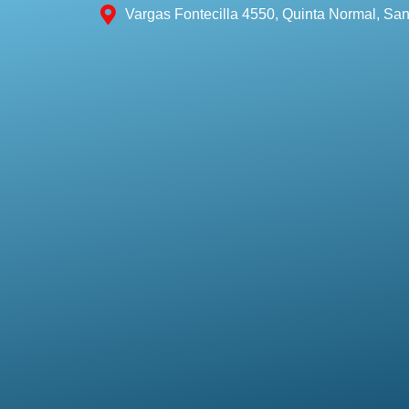
Vargas Fontecilla 4550, Quinta Normal, San