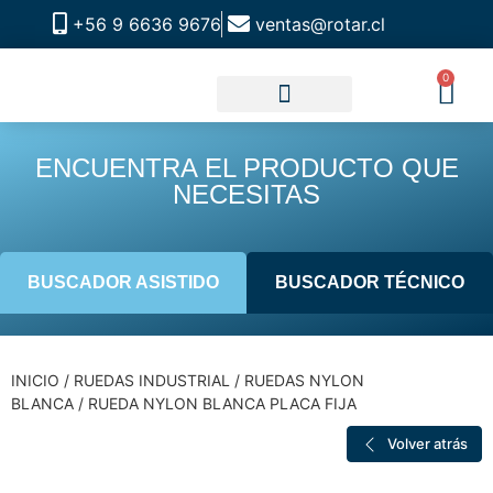
+56 9 6636 9676
ventas@rotar.cl
0
CATALOGO DE PRODUCTOS
SOLUCIONES INDUSTRIALES
NUESTRA TIENDA FÍSICA
ENCUENTRA EL PRODUCTO QUE
NECESITAS
BUSCADOR ASISTIDO
BUSCADOR TÉCNICO
INICIO
/
RUEDAS INDUSTRIAL
/
RUEDAS NYLON
BLANCA
/ RUEDA NYLON BLANCA PLACA FIJA
Volver atrás