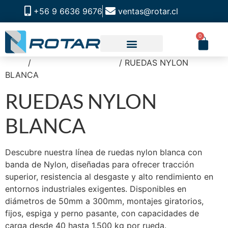
+56 9 6636 9676
ventas@rotar.cl
0
Inicio
/
RUEDAS INDUSTRIAL
/ RUEDAS NYLON
CATALOGO DE PRODUCTOS
SOLUCIONES INDUSTRIALES
NUESTRA TIENDA FÍSICA
BLANCA
RUEDAS NYLON
BLANCA
Descubre nuestra línea de ruedas nylon blanca con
banda de Nylon, diseñadas para ofrecer tracción
superior, resistencia al desgaste y alto rendimiento en
entornos industriales exigentes. Disponibles en
diámetros de 50mm a 300mm, montajes giratorios,
fijos, espiga y perno pasante, con capacidades de
carga desde 40 hasta 1.500 kg por rueda.