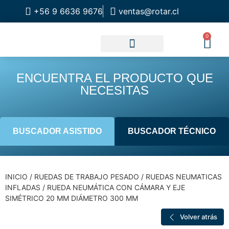
+56 9 6636 9676
ventas@rotar.cl
0
CATALOGO DE PRODUCTOS
SOLUCIONES INDUSTRIALES
NUESTRA TIENDA FÍSICA
ENCUENTRA EL PRODUCTO QUE
NECESITAS
BUSCADOR ASISTIDO
BUSCADOR TÉCNICO
INICIO
/
RUEDAS DE TRABAJO PESADO
/
RUEDAS NEUMATICAS
INFLADAS
/ RUEDA NEUMÁTICA CON CÁMARA Y EJE
SIMÉTRICO 20 MM DIÁMETRO 300 MM
Volver atrás