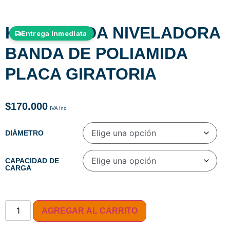
KIT 4 RUEDA NIVELADORA
Entrega Inmediata
BANDA DE POLIAMIDA
PLACA GIRATORIA
$
170.000
DIÁMETRO
CAPACIDAD DE
CARGA
AGREGAR AL CARRITO