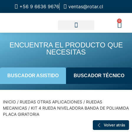
+56 9 6636 9676
ventas@rotar.cl
0
CATALOGO DE PRODUCTOS
SOLUCIONES INDUSTRIALES
NUESTRA TIENDA FÍSICA
ENCUENTRA EL PRODUCTO QUE
NECESITAS
BUSCADOR ASISTIDO
BUSCADOR TÉCNICO
INICIO
/
RUEDAS OTRAS APLICACIONES
/
RUEDAS
MECANICAS
/ KIT 4 RUEDA NIVELADORA BANDA DE POLIAMIDA
PLACA GIRATORIA
Volver atrás