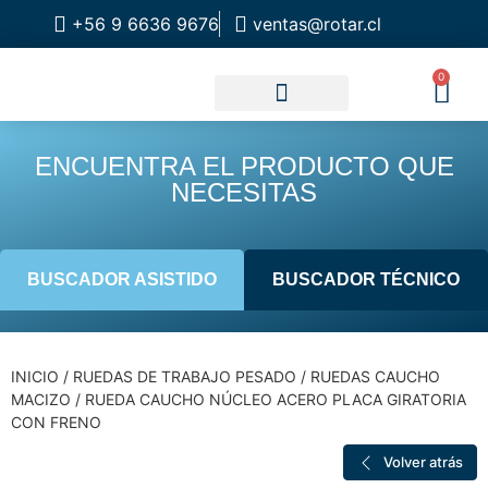
+56 9 6636 9676
ventas@rotar.cl
0
CATALOGO DE PRODUCTOS
SOLUCIONES INDUSTRIALES
NUESTRA TIENDA FÍSICA
ENCUENTRA EL PRODUCTO QUE
NECESITAS
BUSCADOR ASISTIDO
BUSCADOR TÉCNICO
INICIO
/
RUEDAS DE TRABAJO PESADO
/
RUEDAS CAUCHO
MACIZO
/ RUEDA CAUCHO NÚCLEO ACERO PLACA GIRATORIA
CON FRENO
Volver atrás