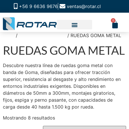
+56 9 6636 9676
ventas@rotar.cl
0
Inicio
/
RUEDAS INDUSTRIAL
/ RUEDAS GOMA METAL
CATALOGO DE PRODUCTOS
SOLUCIONES INDUSTRIALES
NUESTRA TIENDA FÍSICA
RUEDAS GOMA METAL
Descubre nuestra línea de ruedas goma metal con
banda de Goma, diseñadas para ofrecer tracción
superior, resistencia al desgaste y alto rendimiento en
entornos industriales exigentes. Disponibles en
diámetros de 50mm a 300mm, montajes giratorios,
fijos, espiga y perno pasante, con capacidades de
carga desde 40 hasta 1.500 kg por rueda.
Mostrando 8 resultados