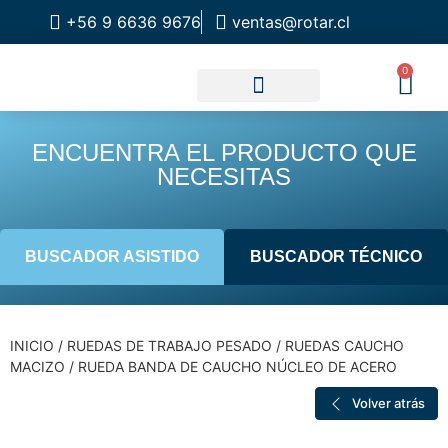
+56 9 6636 9676
ventas@rotar.cl
0
CATALOGO DE PRODUCTOS
SOLUCIONES INDUSTRIALES
NUESTRA TIENDA FÍSICA
ENCUENTRA EL PRODUCTO QUE
NECESITAS
BUSCADOR ASISTIDO
BUSCADOR TÉCNICO
INICIO
/
RUEDAS DE TRABAJO PESADO
/
RUEDAS CAUCHO
MACIZO
/ RUEDA BANDA DE CAUCHO NÚCLEO DE ACERO
Volver atrás