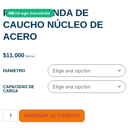
RUEDA BANDA DE
Entrega Inmediata
CAUCHO NÚCLEO DE
ACERO
$
11.000
DIÁMETRO
CAPACIDAD DE
CARGA
AGREGAR AL CARRITO