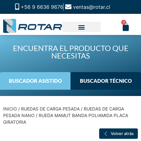
+56 9 6636 9676
ventas@rotar.cl
0
CATALOGO DE PRODUCTOS
SOLUCIONES INDUSTRIALES
NUESTRA TIENDA FÍSICA
ENCUENTRA EL PRODUCTO QUE
NECESITAS
BUSCADOR ASISTIDO
BUSCADOR TÉCNICO
INICIO
/
RUEDAS DE CARGA PESADA
/
RUEDAS DE CARGA
PESADA NANO
/ RUEDA MAMUT BANDA POLIAMIDA PLACA
GIRATORIA
Volver atrás