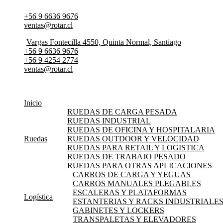
Ir
+56 9 6636 9676
al
ventas@rotar.cl
contenido
Vargas Fontecilla 4550, Quinta Normal, Santiago
+56 9 6636 9676
+56 9 4254 2774
ventas@rotar.cl
Inicio
RUEDAS DE CARGA PESADA
RUEDAS INDUSTRIAL
RUEDAS DE OFICINA Y HOSPITALARIA
Ruedas
RUEDAS OUTDOOR Y VELOCIDAD
RUEDAS PARA RETAIL Y LOGISTICA
RUEDAS DE TRABAJO PESADO
RUEDAS PARA OTRAS APLICACIONES
CARROS DE CARGA Y YEGUAS
CARROS MANUALES PLEGABLES
ESCALERAS Y PLATAFORMAS
Logística
ESTANTERIAS Y RACKS INDUSTRIALE
GABINETES Y LOCKERS
TRANSPALETAS Y ELEVADORES