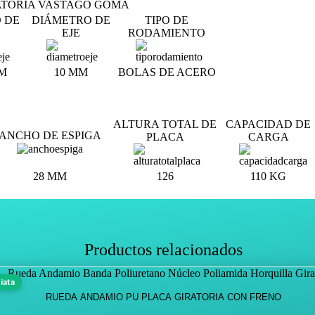
ATORIA VASTAGO GOMA
 DE
DIÁMETRO DE
TIPO DE
EJE
RODAMIENTO
M
10 MM
BOLAS DE ACERO
ALTURA TOTAL DE
CAPACIDAD DE
ANCHO DE ESPIGA
PLACA
CARGA
28 MM
126
110 KG
Productos relacionados
Este
iata
producto
RUEDA ANDAMIO PU PLACA GIRATORIA CON FRENO
tiene
múltiples