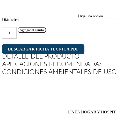
Diámetro
Agregar al carrito
Rueda
BLACKRAY
Banda
PVC
DESCARGAR FICHA TÉCNICA PDF
PA
DETALLE DEL PRODUCTO
Giratoria
Vástago
APLICACIONES RECOMENDADAS
Goma
CONDICIONES AMBIENTALES DE US
cantidad
LINEA HOGAR Y HOSPI