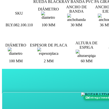
RUEDA BLACKRAY BANDA PVC PA GIR
ANCHO DE
ANCHO
DIÁMETRO
BANDA
EJE
SKU
BLY.082.100.110
100 MM
30 MM
36 M
ALTURA DE
DIÁMETRO
ESPESOR DE PLACA
ESPIGA
100 MM
2 MM
60 MM
Entrega Inmed