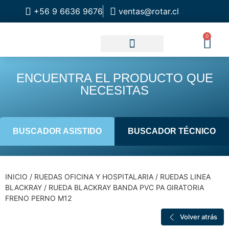
+56 9 6636 9676
ventas@rotar.cl
0
CATALOGO DE PRODUCTOS
SOLUCIONES INDUSTRIALES
NUESTRA TIENDA FÍSICA
ENCUENTRA EL PRODUCTO QUE
NECESITAS
BUSCADOR ASISTIDO
BUSCADOR TÉCNICO
INICIO
/
RUEDAS OFICINA Y HOSPITALARIA
/
RUEDAS LINEA
BLACKRAY
/ RUEDA BLACKRAY BANDA PVC PA GIRATORIA
FRENO PERNO M12
Volver atrás