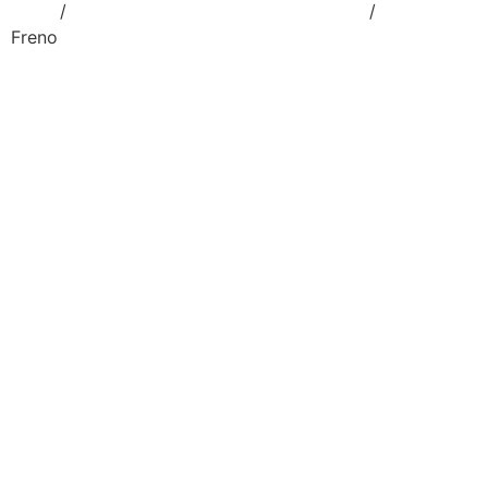
Inicio
/
RUEDAS OFICINA Y HOSPITALARIA
/
RUEDAS PV
Freno