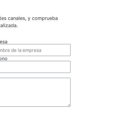
ntes canales, y comprueba
ializada.
esa
fono