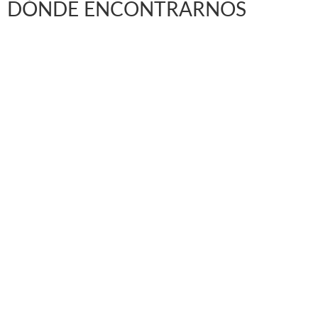
DÓNDE ENCONTRARNOS
Vargas Fontecilla 4550, Quinta Normal, Santiago 