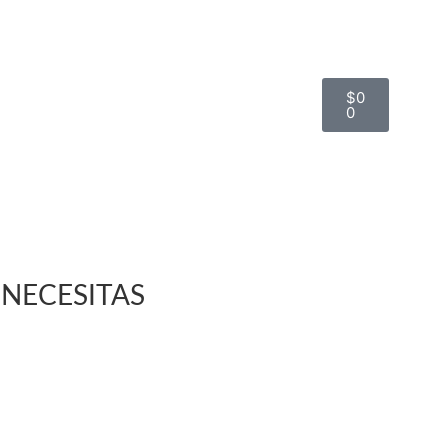
+56 9 6636 9676
$
0
Inicio
Ruedas
Logística
0
Catalogo de Productos
Soluciones Industriales
uestra Tienda Física
Contacto
NECESITAS