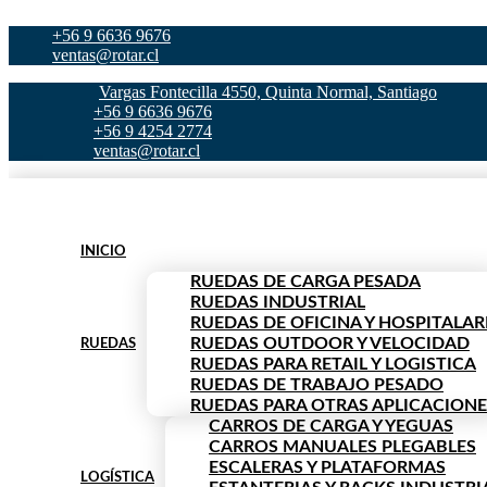
Ir
+56 9 6636 9676
al
ventas@rotar.cl
contenido
Vargas Fontecilla 4550, Quinta Normal, Santiago
+56 9 6636 9676
+56 9 4254 2774
ventas@rotar.cl
INICIO
RUEDAS DE CARGA PESADA
RUEDAS INDUSTRIAL
RUEDAS DE OFICINA Y HOSPITALAR
RUEDAS OUTDOOR Y VELOCIDAD
RUEDAS
RUEDAS PARA RETAIL Y LOGISTICA
RUEDAS DE TRABAJO PESADO
RUEDAS PARA OTRAS APLICACIONE
CARROS DE CARGA Y YEGUAS
CARROS MANUALES PLEGABLES
ESCALERAS Y PLATAFORMAS
LOGÍSTICA