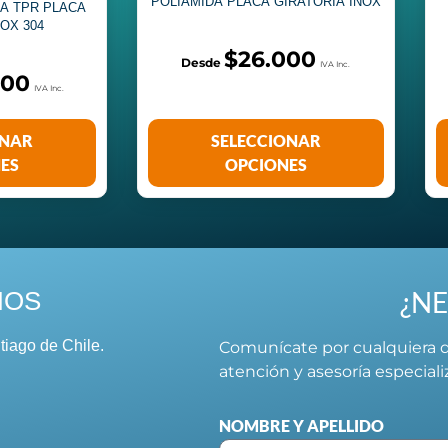
POLIAMIDA PLACA GIRATORIA INOX
A TPR PLACA
NOX 304
$
26.000
000
ONAR
SELECCIONAR
ES
OPCIONES
¿NE
NOS
tiago de Chile.
Comunícate por cualquiera d
atención y asesoría especial
NOMBRE Y APELLIDO