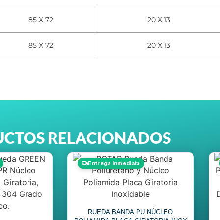
85 X 72
20 X 13
85 X 72
20 X 13
CTOS RELACIONADOS
Entrega Inmediata
RUEDA BANDA PU NÚCLEO