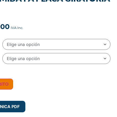
000
RITO
NICA PDF