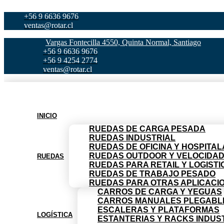
Ir
+56 9 6636 9676
al
ventas@rotar.cl
contenido
Vargas Fontecilla 4550, Quinta Normal, Santiago
+56 9 6636 9676
+56 9 4254 2774
ventas@rotar.cl
INICIO
RUEDAS DE CARGA PESADA
RUEDAS INDUSTRIAL
RUEDAS DE OFICINA Y HOSPITAL
RUEDAS OUTDOOR Y VELOCIDA
RUEDAS
RUEDAS PARA RETAIL Y LOGISTI
RUEDAS DE TRABAJO PESADO
RUEDAS PARA OTRAS APLICACI
CARROS DE CARGA Y YEGUAS
CARROS MANUALES PLEGABL
ESCALERAS Y PLATAFORMAS
LOGÍSTICA
ESTANTERIAS Y RACKS INDUS