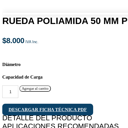
RUEDA POLIAMIDA 50 MM P
$
8.000
Diámetro
Capacidad de Carga
Agregar al carrito
Rueda
Poliamida
50
mm
DESCARGAR FICHA TÉCNICA PDF
Placa
DETALLE DEL PRODUCTO
Giratoria
APLICACIONES RECOMENDADAS
Inox