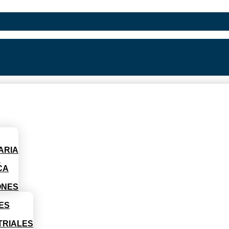
ARIA
D
CA
ONES
ES
TRIALES