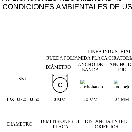
304
CONDICIONES AMBIENTALES DE U
cantidad
LINEA INDUSTRIAL
RUEDA POLIAMIDA PLACA GIRATORIA
ANCHO DE
ANCHO D
DIÁMETRO
BANDA
EJE
SKU
IPX.038.050.050
50 MM
20 MM
24 MM
DIMENSIONES DE
DISTANCIA ENTRE
DIÁMETRO
PLACA
ORIFICIOS