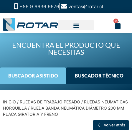
+56 9 6636 9676
ventas@rotar.cl
0
CATALOGO DE PRODUCTOS
SOLUCIONES INDUSTRIALES
NUESTRA TIENDA FÍSICA
ENCUENTRA EL PRODUCTO QUE
NECESITAS
BUSCADOR ASISTIDO
BUSCADOR TÉCNICO
INICIO
/
RUEDAS DE TRABAJO PESADO
/
RUEDAS NEUMATICAS
HORQUILLA
/ RUEDA BANDA NEUMÁTICA DIÁMETRO 200 MM
PLACA GIRATORIA Y FRENO
Volver atrás