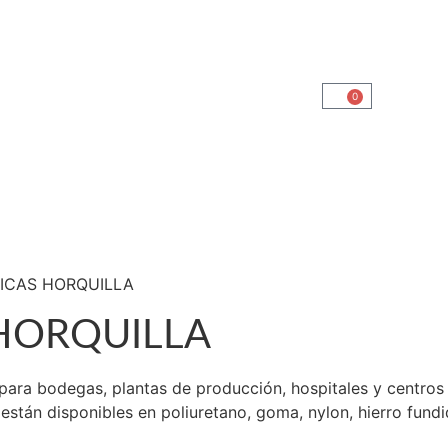
+56 9 6636 9676
0
Inicio
Ruedas
Logística
Catalogo de Productos
Soluciones Industriales
uestra Tienda Física
Contacto
ICAS HORQUILLA
HORQUILLA
para bodegas, plantas de producción, hospitales y centros 
están disponibles en poliuretano, goma, nylon, hierro fun