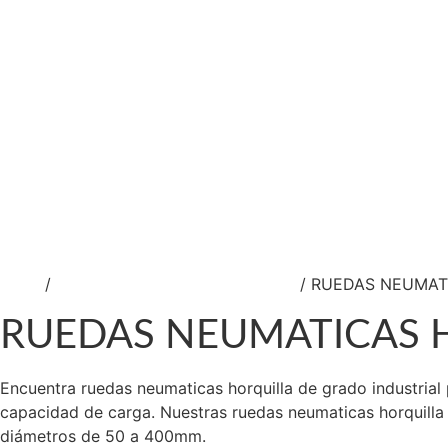
Vargas Fontecilla 4550, Quinta Normal, Santiago
ventas@rotar.cl
N
Inicio
/
RUEDAS DE TRABAJO PESADO
/ RUEDAS NEUMAT
RUEDAS NEUMATICAS 
Encuentra ruedas neumaticas horquilla de grado industrial 
capacidad de carga. Nuestras ruedas neumaticas horquilla 
diámetros de 50 a 400mm.