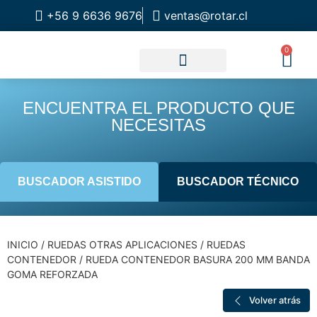
+56 9 6636 9676
ventas@rotar.cl
0
CATALOGO DE PRODUCTOS
SOLUCIONES INDUSTRIALES
NUESTRA TIENDA FÍSICA
ENCUENTRA EL PRODUCTO QUE
NECESITAS
BUSCADOR ASISTIDO
BUSCADOR TÉCNICO
INICIO
/
RUEDAS OTRAS APLICACIONES
/
RUEDAS
CONTENEDOR
/ RUEDA CONTENEDOR BASURA 200 MM BANDA
GOMA REFORZADA
Volver atrás