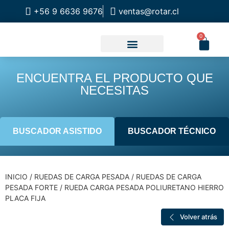
+56 9 6636 9676
ventas@rotar.cl
0
CATALOGO DE PRODUCTOS
SOLUCIONES INDUSTRIALES
NUESTRA TIENDA FÍSICA
ENCUENTRA EL PRODUCTO QUE
NECESITAS
BUSCADOR ASISTIDO
BUSCADOR TÉCNICO
INICIO
/
RUEDAS DE CARGA PESADA
/
RUEDAS DE CARGA
PESADA FORTE
/ RUEDA CARGA PESADA POLIURETANO HIERRO
PLACA FIJA
Volver atrás