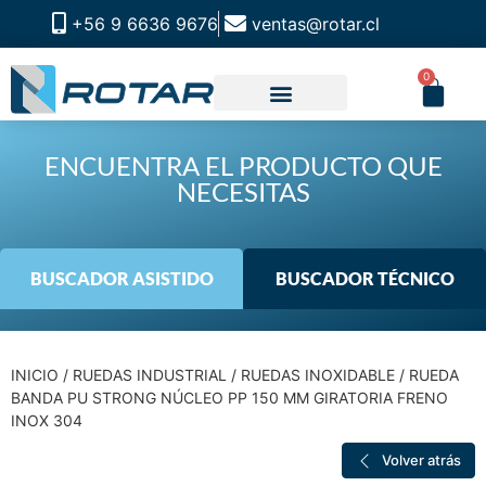
+56 9 6636 9676
ventas@rotar.cl
0
CATALOGO DE PRODUCTOS
SOLUCIONES INDUSTRIALES
NUESTRA TIENDA FÍSICA
ENCUENTRA EL PRODUCTO QUE
NECESITAS
BUSCADOR ASISTIDO
BUSCADOR TÉCNICO
INICIO
/
RUEDAS INDUSTRIAL
/
RUEDAS INOXIDABLE
/ RUEDA
BANDA PU STRONG NÚCLEO PP 150 MM GIRATORIA FRENO
INOX 304
Volver atrás