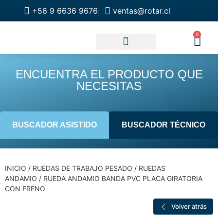
+56 9 6636 9676
ventas@rotar.cl
0
CATALOGO DE PRODUCTOS
SOLUCIONES INDUSTRIALES
NUESTRA TIENDA FÍSICA
ENCUENTRA EL PRODUCTO QUE
NECESITAS
BUSCADOR ASISTIDO
BUSCADOR TÉCNICO
INICIO
/
RUEDAS DE TRABAJO PESADO
/
RUEDAS
ANDAMIO
/ RUEDA ANDAMIO BANDA PVC PLACA GIRATORIA
CON FRENO
Volver atrás