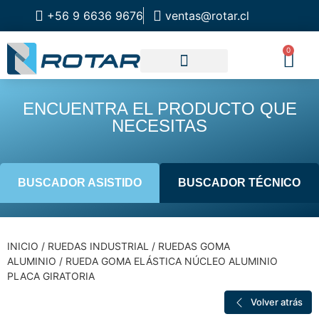
+56 9 6636 9676
ventas@rotar.cl
0
CATALOGO DE PRODUCTOS
SOLUCIONES INDUSTRIALES
NUESTRA TIENDA FÍSICA
ENCUENTRA EL PRODUCTO QUE
NECESITAS
BUSCADOR ASISTIDO
BUSCADOR TÉCNICO
INICIO
/
RUEDAS INDUSTRIAL
/
RUEDAS GOMA
ALUMINIO
/ RUEDA GOMA ELÁSTICA NÚCLEO ALUMINIO
PLACA GIRATORIA
Volver atrás