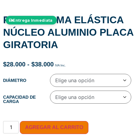
RUEDA GOMA ELÁSTICA
Entrega Inmediata
NÚCLEO ALUMINIO PLACA
GIRATORIA
$
28.000
-
$
38.000
DIÁMETRO
CAPACIDAD DE
CARGA
AGREGAR AL CARRITO