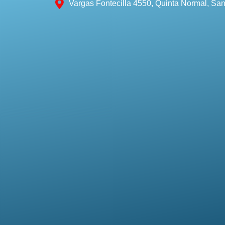
Vargas Fontecilla 4550, Quinta Normal, San