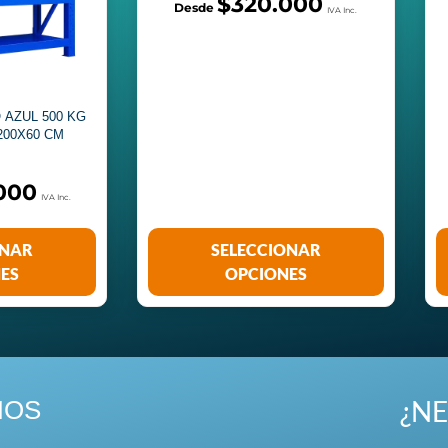
$
320.000
 AZUL 500 KG
200X60 CM
000
ONAR
SELECCIONAR
ES
OPCIONES
¿NE
NOS