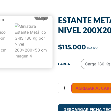
1
/
4
ESTANTE METÁ
NIVEL 200X2
$
115.000
CARGA
AGREGAR AL CAR
DESCARGAR FICHA TÉC