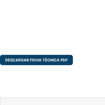
DESCARGAR FICHA TÉCNICA PDF
Detalle del producto
Aplicaciones recomendadas
Condiciones ambientales de uso