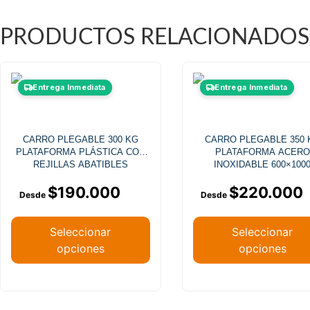
PRODUCTOS RELACIONADOS
Este
Este
Entrega Inmediata
Entrega Inmediata
producto
producto
tiene
tiene
múltiples
múltiples
CARRO PLEGABLE 300 KG
CARRO PLEGABLE 350 
variantes.
variantes
PLATAFORMA PLÁSTICA CON
PLATAFORMA ACERO
Las
Las
REJILLAS ABATIBLES
INOXIDABLE 600×100
opciones
opciones
$
190.000
$
220.000
se
se
pueden
pueden
elegir
elegir
Seleccionar
Seleccionar
en
en
opciones
opciones
la
la
página
página
de
de