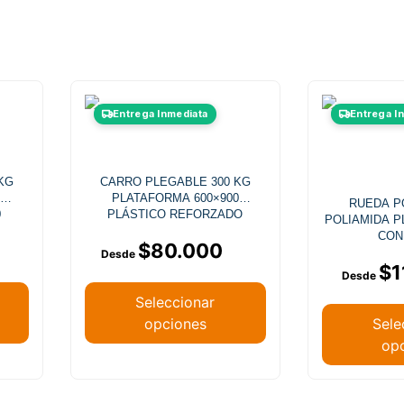
Este
Entrega Inmediata
Entrega I
producto
tiene
múltiples
KG
CARRO PLEGABLE 300 KG
.
variantes.
PLATAFORMA 600×900
RUEDA P
Las
0
PLÁSTICO REFORZADO
POLIAMIDA P
opciones
CON
$
80.000
se
$
1
pueden
elegir
Seleccionar
en
opciones
Sele
la
op
página
de