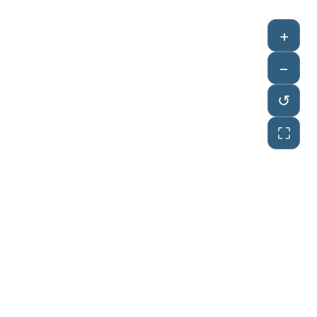
+
−
↺
⛶