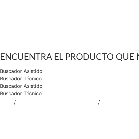
GABINETES Y LOCKERS
TRANSPALETAS Y ELEVADORES
Catalogo de Productos
Soluciones Industriales
Nuestra Tienda Física
Contacto
$
0
0
Cart
ENCUENTRA EL PRODUCTO QUE 
Buscador Asistido
Buscador Técnico
Buscador Asistido
Buscador Técnico
Inicio
/
EQUIPAMIENTO PARA LOGISTICA
/
CARROS MANU