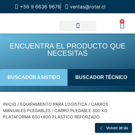
+56 9 6636 9676
ventas@rotar.cl
0
CATALOGO DE PRODUCTOS
SOLUCIONES INDUSTRIALES
NUESTRA TIENDA FÍSICA
ENCUENTRA EL PRODUCTO QUE
NECESITAS
BUSCADOR ASISTIDO
BUSCADOR TÉCNICO
INICIO
/
EQUIPAMIENTO PARA LOGISTICA
/
CARROS
MANUALES PLEGABLES
/ CARRO PLEGABLE 300 KG
PLATAFORMA 600×900 PLÁSTICO REFORZADO
Volver atrás