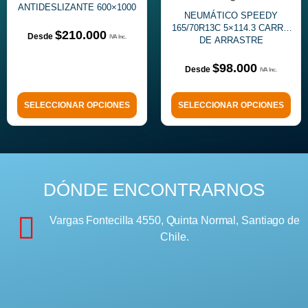
ANTIDESLIZANTE 600×1000
NEUMÁTICO SPEEDY
ACERO REFORZADO
165/70R13C 5×114.3 CARRO
$
210.000
DE ARRASTRE
$
98.000
SELECCIONAR OPCIONES
SELECCIONAR OPCIONES
DÓNDE ENCONTRARNOS
Vargas Fontecilla 4550, Quinta Normal, Santiago de
Chile.