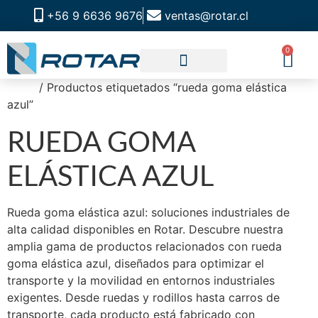
+56 9 6636 9676
ventas@rotar.cl
0
Inicio
/ Productos etiquetados “rueda goma elástica
CATALOGO DE PRODUCTOS
SOLUCIONES INDUSTRIALES
NUESTRA TIENDA FÍSICA
azul”
RUEDA GOMA
ELÁSTICA AZUL
Rueda goma elástica azul: soluciones industriales de
alta calidad disponibles en Rotar. Descubre nuestra
amplia gama de productos relacionados con rueda
goma elástica azul, diseñados para optimizar el
transporte y la movilidad en entornos industriales
exigentes. Desde ruedas y rodillos hasta carros de
transporte, cada producto está fabricado con