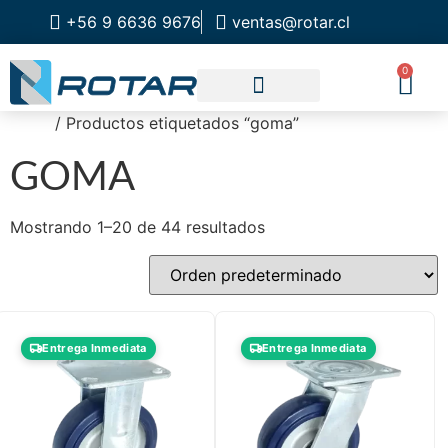
+56 9 6636 9676
ventas@rotar.cl
0
Inicio
/ Productos etiquetados “goma”
CATALOGO DE PRODUCTOS
SOLUCIONES INDUSTRIALES
NUESTRA TIENDA FÍSICA
GOMA
Mostrando 1–20 de 44 resultados
Entrega Inmediata
Entrega Inmediata