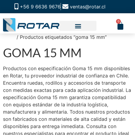
+56 9 6636 9676
ventas@rotar.cl
0
Inicio
/ Productos etiquetados “goma 15 mm”
CATALOGO DE PRODUCTOS
SOLUCIONES INDUSTRIALES
NUESTRA TIENDA FÍSICA
GOMA 15 MM
Productos con especificación Goma 15 mm disponibles
en Rotar, tu proveedor industrial de confianza en Chile.
Encuentra ruedas, rodillos y accesorios de transporte
con medidas exactas para cada aplicación industrial. La
especificación Goma 15 mm garantiza compatibilidad
con equipos estándar de la industria logística,
manufacturera y alimentaria. Todos nuestros productos
son fabricados con materiales de alta calidad y están
disponibles para entrega inmediata. Consulta con
nuestros especialistas para encontrar el producto ideal