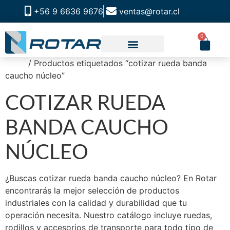
+56 9 6636 9676
ventas@rotar.cl
0
Inicio
/ Productos etiquetados “cotizar rueda banda
CATALOGO DE PRODUCTOS
SOLUCIONES INDUSTRIALES
NUESTRA TIENDA FÍSICA
caucho núcleo”
COTIZAR RUEDA
BANDA CAUCHO
NÚCLEO
¿Buscas cotizar rueda banda caucho núcleo? En Rotar
encontrarás la mejor selección de productos
industriales con la calidad y durabilidad que tu
operación necesita. Nuestro catálogo incluye ruedas,
rodillos y accesorios de transporte para todo tipo de